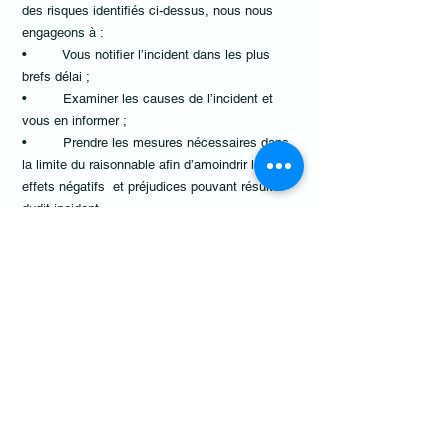
des risques identifiés ci-dessus, nous nous
engageons à :
• Vous notifier l’incident dans les plus
brefs délai ;
• Examiner les causes de l’incident et
vous en informer ;
• Prendre les mesures nécessaires dans
la limite du raisonnable afin d’amoindrir les
effets négatifs et préjudices pouvant résulter
dudit incident.
Limitation de la responsabilité
En aucun cas les engagements définis au point
ci-dessus relatifs à la notification en cas de
faille de sécurité ne peuvent être assimilés à
une quelconque reconnaissance de faute ou de
responsabilité quant à la survenance de
l’incident en question.
14. ABSENCE DE TRANSFERT DES
DONNÉES PERSONNELLES HORS DE
L’UNION EUROPÉENNE