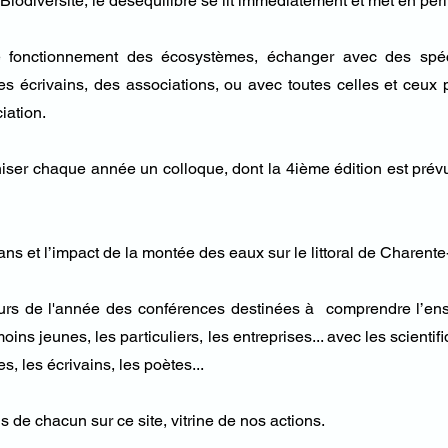
 la Biodiversité, le déséquilibre se lit immédiatement et met en péri
 fonctionnement des écosystèmes, échanger avec des spécia
des écrivains, des associations, ou avec toutes celles et ceux
ciation.
ser chaque année un colloque, dont la 4ième édition est prév
ns et l’impact de la montée des eaux sur le littoral de Charent
rs de l'année des conférences destinées à comprendre l’ense
ns jeunes, les particuliers, les entreprises... avec les scientifi
es, les écrivains, les poètes...
 de chacun sur ce site, vitrine de nos actions.